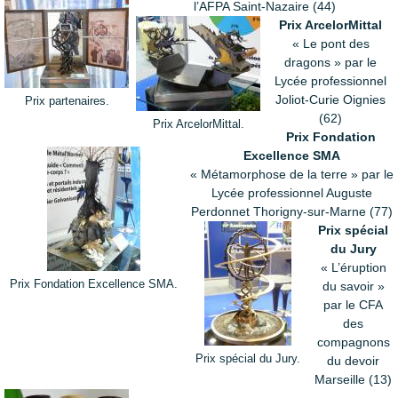
l’AFPA Saint-Nazaire (44)
Prix ArcelorMittal
« Le pont des
dragons » par le
Lycée professionnel
Joliot-Curie Oignies
Prix partenaires.
(62)
Prix ArcelorMittal.
Prix Fondation
Excellence SMA
« Métamorphose de la terre » par le
Lycée professionnel Auguste
Perdonnet Thorigny-sur-Marne (77)
Prix spécial
du Jury
« L’éruption
Prix Fondation Excellence SMA.
du savoir »
par le CFA
des
compagnons
Prix spécial du Jury.
du devoir
Marseille (13)