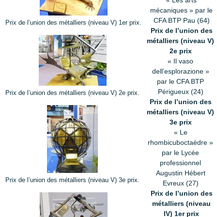
« Les arts
mécaniques » par le
CFA BTP Pau (64)
Prix de l’union des métalliers (niveau V) 1er prix.
Prix de l’union des
métalliers (niveau V)
2e prix
« Il vaso
dell’esplorazione »
par le CFA BTP
Périgueux (24)
Prix de l’union des métalliers (niveau V) 2e prix.
Prix de l’union des
métalliers (niveau V)
3e prix
« Le
rhombicuboctaèdre »
par le Lycée
professionnel
Augustin Hébert
Prix de l’union des métalliers (niveau V) 3e prix.
Evreux (27)
Prix de l’union des
métalliers (niveau
IV) 1er prix