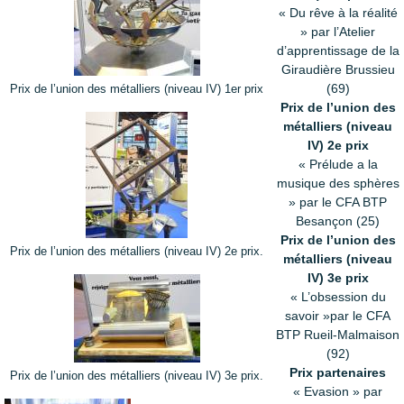
« Du rêve à la réalité
» par l’Atelier
d’apprentissage de la
Giraudière Brussieu
(69)
Prix de l’union des métalliers (niveau IV) 1er prix
Prix de l’union des
métalliers (niveau
IV) 2e prix
« Prélude a la
musique des sphères
» par le CFA BTP
Besançon (25)
Prix de l’union des
Prix de l’union des métalliers (niveau IV) 2e prix.
métalliers (niveau
IV) 3e prix
« L’obsession du
savoir »par le CFA
BTP Rueil-Malmaison
(92)
Prix partenaires
Prix de l’union des métalliers (niveau IV) 3e prix.
« Evasion » par