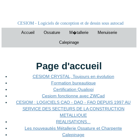
CESIOM - Logiciels de conception et de dessin sous autocad
Accueil
Ossature
M�tallerie
Menuiserie
Calepinage
Page d'accueil
CESIOM CRYSTAL, Toujours en évolution
Formation bureautique
Certification Qualiopi
Cesiom fonctionne avec ZWCad
CESIOM : LOGICIELS CAO - DAO - FAO DEPUIS 1997 AU
SERVICE DES SECTEURS DE LA CONSTRUCTION
METALLIQUE
REALISATIONS...
Les nouveautés Métallerie Ossature et Charpente
Calepinage