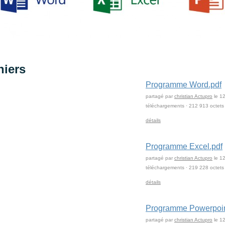
hiers
Programme Word.pdf
partagé par
christian Actupro
le 12
téléchargements · 212 913 octets
détails
Programme Excel.pdf
partagé par
christian Actupro
le 12
téléchargements · 219 228 octets
détails
Programme Powerpoin
partagé par
christian Actupro
le 12