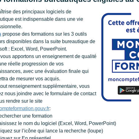
îtrise des principaux logiciels de
utique est indispensable dans une vie
ssionnelle.
s
propose des formations sur les 3 outils
rs disponibles dans la suite bureautique de
soft : Excel, Word, PowerPoint.
vous apportons un enseignement de qualité
une réelle progression de vos
issances, avec une évaluation finale qui
ttra de mesurer vos acquis.
tout renseignement supplémentaire, vous
z nous joindre avec le formulaire de contact
us rendre sur le site
mpteformation.gouv.fr
:
hercher une formation
sissez le nom du logiciel (Excel, Word, PowerPoint)
quez sur l’icône qui lance la recherche (loupe)
quez sur En présentiel