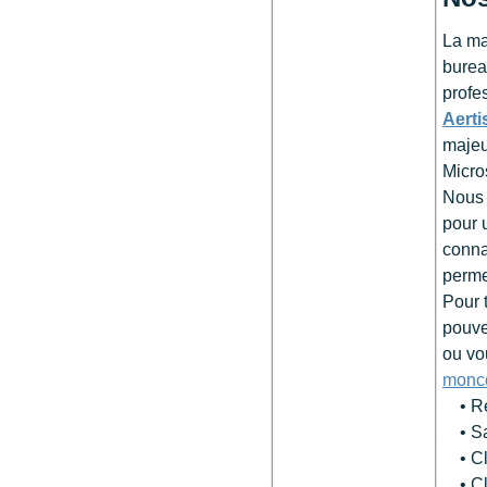
La ma
burea
profe
Aerti
majeu
Micro
Nous 
pour 
conna
perme
Pour 
pouve
ou vo
monco
• Rec
• Sai
• Cli
• Cli