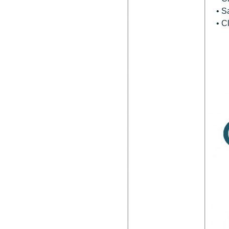
• Sai
• Cli